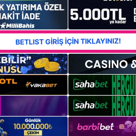
BETLIST GİRİŞ İÇİN TIKLAYINIZ!