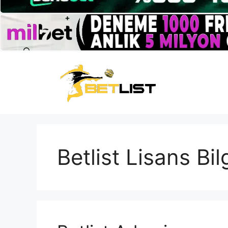
İçeriğe
atla
Betlist Lisans Bilg