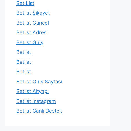
Bet List
Betlist Şikayet
Betlist Güncel
Betlist Adresi
Betlist Giriş
Betlist
Betlist
Betlist
Betlist Giriş Sayfası
Betlist Altyapı
Betlist İnstagram
Betlist Canlı Destek