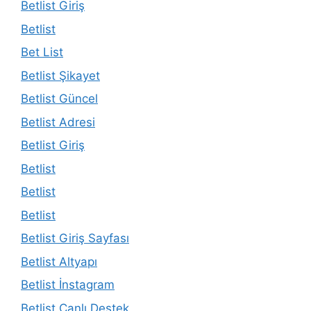
Betlist Giriş
Betlist
Bet List
Betlist Şikayet
Betlist Güncel
Betlist Adresi
Betlist Giriş
Betlist
Betlist
Betlist
Betlist Giriş Sayfası
Betlist Altyapı
Betlist İnstagram
Betlist Canlı Destek