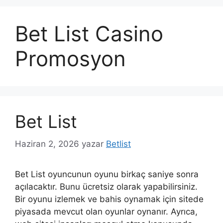
Bet List Casino
Promosyon
Bet List
Haziran 2, 2026
yazar
Betlist
Bet List oyuncunun oyunu birkaç saniye sonra
açılacaktır. Bunu ücretsiz olarak yapabilirsiniz.
Bir oyunu izlemek ve bahis oynamak için sitede
piyasada mevcut olan oyunlar oynanır. Ayrıca,