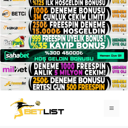
İçeriğe
atla
Menü