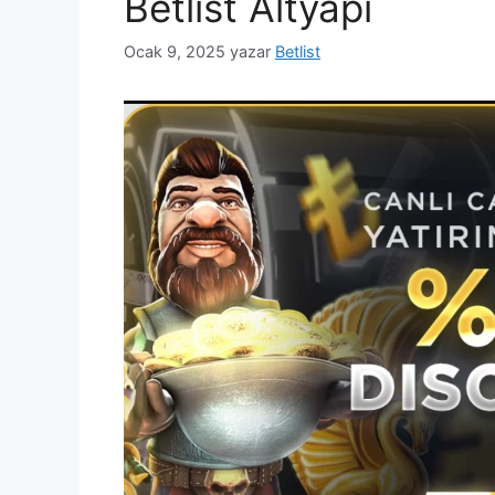
Betlist Altyapı
Ocak 9, 2025
yazar
Betlist