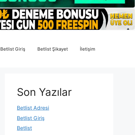
Betlist Giriş
Betlist Şikayet
İletişim
Son Yazılar
Betlist Adresi
Betlist Giriş
Betlist