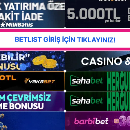
BETLIST GİRİŞ İÇİN TIKLAYINIZ!