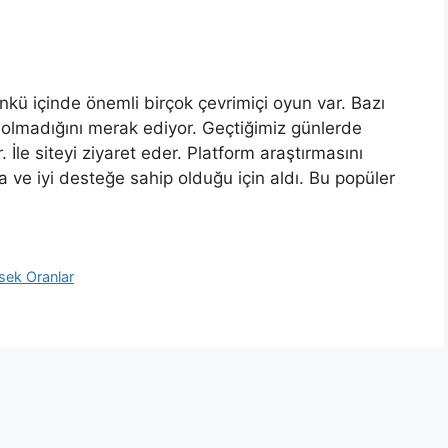
çünkü içinde önemli birçok çevrimiçi oyun var. Bazı
up olmadığını merak ediyor. Geçtiğimiz günlerde
. İle siteyi ziyaret eder. Platform araştırmasını
na ve iyi desteğe sahip olduğu için aldı. Bu popüler
ksek Oranlar