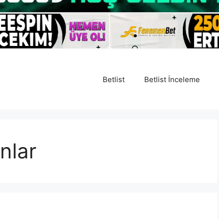
Betlist
Betlist İnceleme
nlar