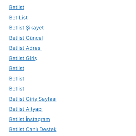
Betlist
Bet List
Betlist Şikayet
Betlist Güncel
Betlist Adresi
Betlist Giriş
Betlist
Betlist
Betlist
Betlist Giriş Sayfası
Betlist Altyapı
Betlist İnstagram
Betlist Canlı Destek