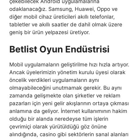
çekebilecek Android uygulamalarına
odaklanacağız. Samsung, Huawei, Oppo ve
diğer mobil cihaz üreticileri akıllı telefonlar,
tabletler ve akıllı saatler de dahil olmak üzere
geniş bir ürün yelpazesi üretiyor.
Betlist Oyun Endüstrisi
Mobil uygulamaların geliştirilme hızı hızla artıyor.
Ancak üyelerimizin yönetim kurulu üyesi olarak
öncelik verdikleri uygulamaların aynı
olmayabileceğini unutmamak gerekir. Bu aynı
zamanda gelişmekte olan şirketler ve reklam
pazarları için yeni gelir akışlarının ortaya çıkması
anlamına da geliyor. İnternet kullanımının hakim
olduğu bir alanda neredeyse tüm işlerin
çevrimiçi olarak yürütüldüğü göz önüne
alındığında, casino gibi sektörlerin sanal alanları