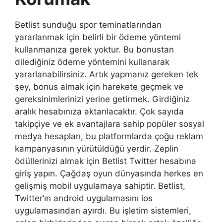
Betlist sunduğu spor teminatlarından
yararlanmak için belirli bir ödeme yöntemi
kullanmanıza gerek yoktur. Bu bonustan
dilediğiniz ödeme yöntemini kullanarak
yararlanabilirsiniz. Artık yapmanız gereken tek
şey, bonus almak için harekete geçmek ve
gereksinimlerinizi yerine getirmek. Girdiğiniz
aralık hesabınıza aktarılacaktır. Çok sayıda
takipçiye ve ek avantajlara sahip popüler sosyal
medya hesapları, bu platformlarda çoğu reklam
kampanyasının yürütüldüğü yerdir. Zeplin
ödüllerinizi almak için Betlist Twitter hesabına
giriş yapın. Çağdaş oyun dünyasında herkes en
gelişmiş mobil uygulamaya sahiptir. Betlist,
Twitter’ın android uygulamasını ios
uygulamasından ayırdı. Bu işletim sistemleri,