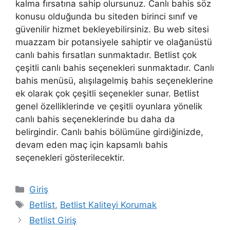
kalma fırsatına sahip olursunuz. Canlı bahis söz
konusu olduğunda bu siteden birinci sınıf ve
güvenilir hizmet bekleyebilirsiniz. Bu web sitesi
muazzam bir potansiyele sahiptir ve olağanüstü
canlı bahis fırsatları sunmaktadır. Betlist çok
çeşitli canlı bahis seçenekleri sunmaktadır. Canlı
bahis menüsü, alışılagelmiş bahis seçeneklerine
ek olarak çok çeşitli seçenekler sunar. Betlist
genel özelliklerinde ve çeşitli oyunlara yönelik
canlı bahis seçeneklerinde bu daha da
belirgindir. Canlı bahis bölümüne girdiğinizde,
devam eden maç için kapsamlı bahis
seçenekleri gösterilecektir.
Kategoriler
Giriş
Etiketler
Betlist
,
Betlist Kaliteyi Korumak
Betlist Giriş