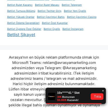
Betlist Rulet Kazancı
Betlist Rulet Masası
Betlist Telegram
Betlist Turnuva Bölümü
Betlist Twitter Giriş
Betlist Yeni Üyelik
Betlist Yüksek Oranlar
Betlist Çevrimiçi Bahis
Betlist Çevrimiçi Casino
Betlist Ödeme Seçenekleri
Betlist Özel Kuponlar
Betlist Üyelere Özel Ödüller
Betlist Üyelik
Betlist İnstagram
Betlist Şikayet
Avrasya'nın en büyük reklam platformunda olmak için
Microsoft Teams:
reklam@avrasyamarketing.com
adresimizden veya Telegram: @Avrasyamarketing
adresimizden irtibat kurabilirsiniz. (Tek iletişim
adreslerimiz teams / telegram ve mail adresimizdir.
Harici hiçbir iletişim adresimiz bulunmamaktadır.
Lütfen itibar etmeyiniz.) Türkiye yasalarına göre 7258
sayılı kanun uyarınca yasa dışı bahis oynamanın
cezaları mevcuttur. Şu an bulunduğunuz site hiç bir
şekilde illegal bahis oyunları oynatmıyor ve oynamaya