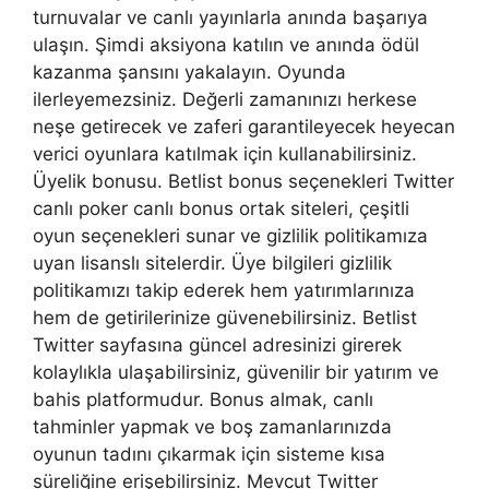
turnuvalar ve canlı yayınlarla anında başarıya
ulaşın. Şimdi aksiyona katılın ve anında ödül
kazanma şansını yakalayın. Oyunda
ilerleyemezsiniz. Değerli zamanınızı herkese
neşe getirecek ve zaferi garantileyecek heyecan
verici oyunlara katılmak için kullanabilirsiniz.
Üyelik bonusu. Betlist bonus seçenekleri Twitter
canlı poker canlı bonus ortak siteleri, çeşitli
oyun seçenekleri sunar ve gizlilik politikamıza
uyan lisanslı sitelerdir. Üye bilgileri gizlilik
politikamızı takip ederek hem yatırımlarınıza
hem de getirilerinize güvenebilirsiniz. Betlist
Twitter sayfasına güncel adresinizi girerek
kolaylıkla ulaşabilirsiniz, güvenilir bir yatırım ve
bahis platformudur. Bonus almak, canlı
tahminler yapmak ve boş zamanlarınızda
oyunun tadını çıkarmak için sisteme kısa
süreliğine erişebilirsiniz. Mevcut Twitter