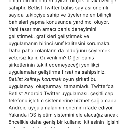
onları birbirlerinden ayıran birçok ortak özelliğe
sahiptir. Betlist Twitter bahis sayfası önemli
sayıda takipçiye sahip ve üyelerine en bilinçli
bahisleri yapma konusunda yardımcı oluyor.
Yeni tasarımın amacı bahis deneyimini
geliştirmek, grafikleri geliştirmek ve
uygulamanın birinci sınıf kalitesini korumaktı.
Daha pahalı olanların da olduğunu söylemek
yetersiz kalır. Güvenli mi? Diğer bahis
şirketlerinin taklit edemeyeceği yenilikçi
uygulamalar geliştirme fırsatına sahipsiniz.
Betlist kaliteyi korumak
oyun şirketi bu
uygulamayı oluşturmayı tamamladı. Twitter’da
Betlist Android Twitter uygulaması, çeşitli cep
telefonu işletim sistemlerine hizmet sağlamada
Android uygulamalarının önemini ifade ediyor.
Yakında iOS işletim sistemini ele alacağız ancak
öncelikle daha geniş bir kullanıcı kitlesinin ilgisini