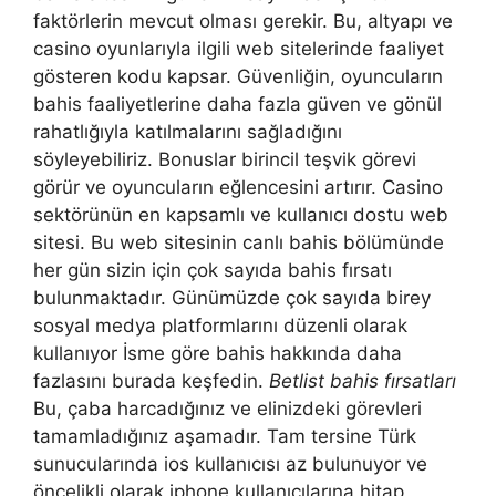
faktörlerin mevcut olması gerekir. Bu, altyapı ve
casino oyunlarıyla ilgili web sitelerinde faaliyet
gösteren kodu kapsar. Güvenliğin, oyuncuların
bahis faaliyetlerine daha fazla güven ve gönül
rahatlığıyla katılmalarını sağladığını
söyleyebiliriz. Bonuslar birincil teşvik görevi
görür ve oyuncuların eğlencesini artırır. Casino
sektörünün en kapsamlı ve kullanıcı dostu web
sitesi. Bu web sitesinin canlı bahis bölümünde
her gün sizin için çok sayıda bahis fırsatı
bulunmaktadır. Günümüzde çok sayıda birey
sosyal medya platformlarını düzenli olarak
kullanıyor İsme göre bahis hakkında daha
fazlasını burada keşfedin.
Betlist bahis fırsatları
Bu, çaba harcadığınız ve elinizdeki görevleri
tamamladığınız aşamadır. Tam tersine Türk
sunucularında ios kullanıcısı az bulunuyor ve
öncelikli olarak iphone kullanıcılarına hitap